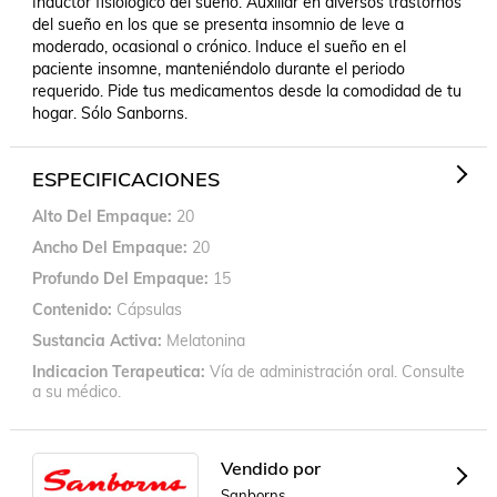
Inductor fisiológico del sueño. Auxiliar en diversos trastornos 
del sueño en los que se presenta insomnio de leve a 
moderado, ocasional o crónico. Induce el sueño en el 
paciente insomne, manteniéndolo durante el periodo 
requerido. Pide tus medicamentos desde la comodidad de tu 
hogar. Sólo Sanborns.
ESPECIFICACIONES
Alto Del Empaque
20
Ancho Del Empaque
20
Profundo Del Empaque
15
Contenido
Cápsulas
Sustancia Activa
Melatonina
Indicacion Terapeutica
Vía de administración oral. Consulte
a su médico.
Vendido por
Sanborns