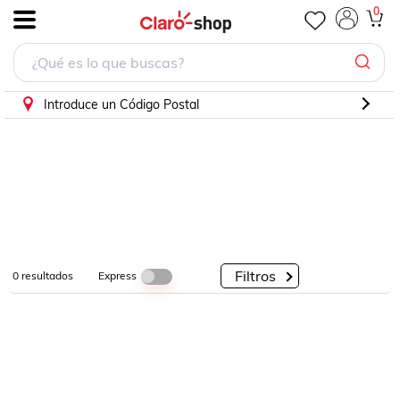
0
.
Por
Por
Por
Categorías
Descuento
Marcas
Introduce un Código Postal
Filtros
Express
0
resultados