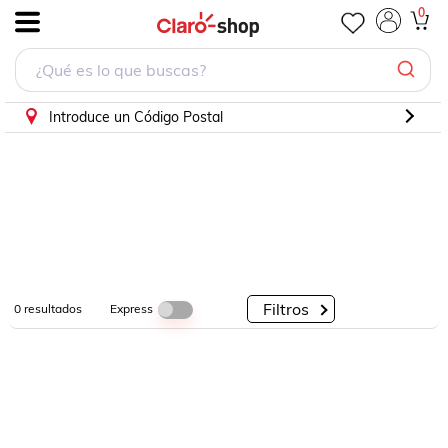
0
.
Por
Por
Por
Categorías
Descuento
Marcas
Introduce un Código Postal
Filtros
Express
0
resultados