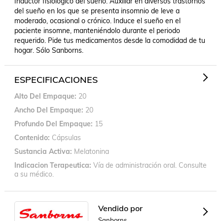
Inductor fisiológico del sueño. Auxiliar en diversos trastornos 
del sueño en los que se presenta insomnio de leve a 
moderado, ocasional o crónico. Induce el sueño en el 
paciente insomne, manteniéndolo durante el periodo 
requerido. Pide tus medicamentos desde la comodidad de tu 
hogar. Sólo Sanborns.
ESPECIFICACIONES
Alto Del Empaque
20
Ancho Del Empaque
20
Profundo Del Empaque
15
Contenido
Cápsulas
Sustancia Activa
Melatonina
Indicacion Terapeutica
Vía de administración oral. Consulte
a su médico.
Vendido por
Sanborns