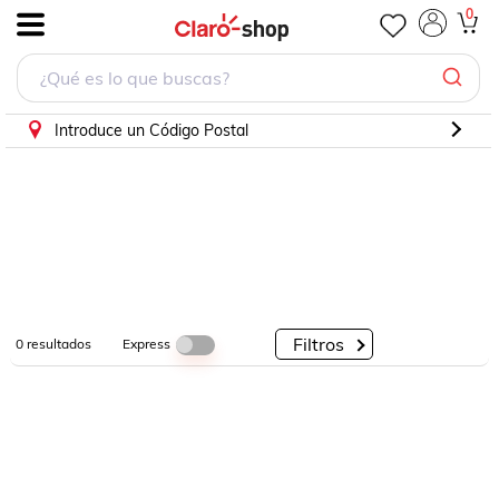
0
.
Por
Por
Por
Categorías
Descuento
Marcas
Introduce un Código Postal
Filtros
Express
0
resultados