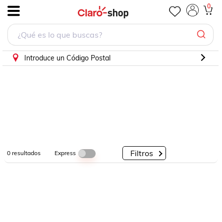
0
.
Por
Por
Por
Categorías
Descuento
Marcas
Introduce un Código Postal
Filtros
Express
0
resultados