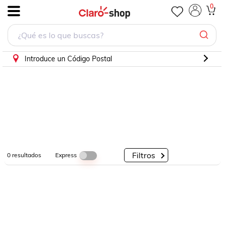
0
.
Por
Por
Por
Categorías
Descuento
Marcas
Introduce un Código Postal
Filtros
Express
0
resultados