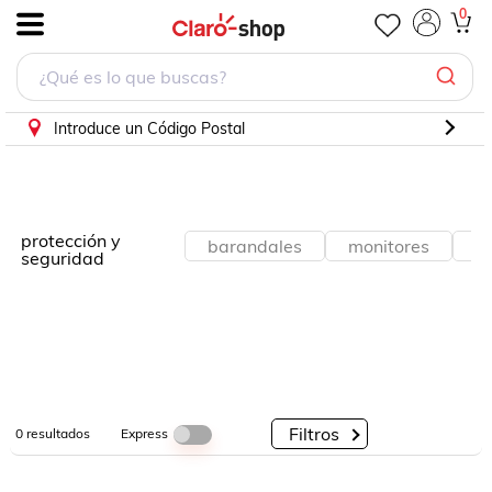
0
.
Por
Por
Por
Categorías
Descuento
Marcas
Introduce un Código Postal
protección y
barandales
monitores
r
seguridad
Filtros
Express
0
resultados