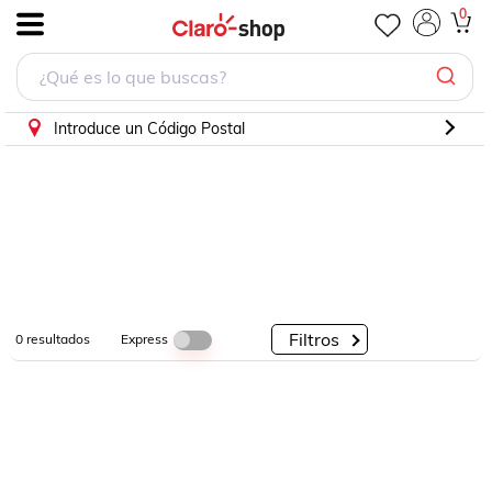
0
.
Por
Por
Por
Categorías
Descuento
Marcas
Introduce un Código Postal
Filtros
Express
0
resultados