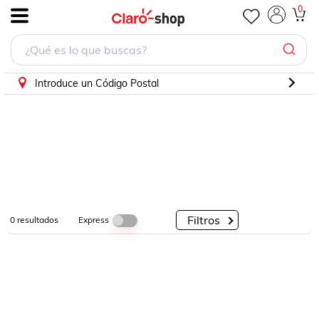
0
.
Por
Por
Por
Categorías
Descuento
Marcas
Introduce un Código Postal
Filtros
Express
0
resultados