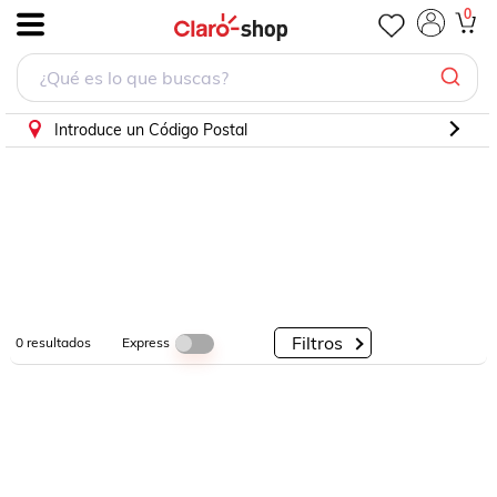
0
.
Por
Por
Por
Categorías
Descuento
Marcas
Introduce un Código Postal
Filtros
Express
0
resultados