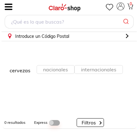
0
.
Por
Por
Por
Categorías
Descuento
Marcas
Introduce un Código Postal
nacionales
internacionales
cervezas
Filtros
Express
0
resultados