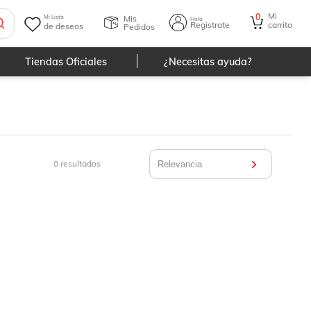
Mi
0
Mis
Mi Lista
Hola
Registrate
carrito
de deseos
Pedidos
Tiendas Oficiales
¿Necesitas ayuda?
0
resultados