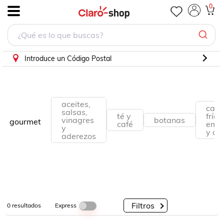
0
.
Por
Por
Por
Categorías
Descuento
Marcas
Introduce un Código Postal
aceites,
carn
salsas,
té y
frías
vinagres
botanas
gourmet
café
embu
y
y qu
aderezos
Filtros
Express
0
resultados