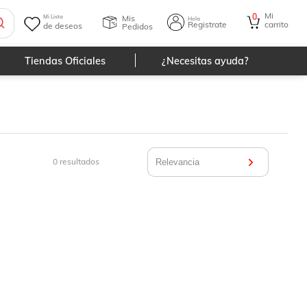
Mi
0
Mis
Mi Lista
Hola
Registrate
carrito
de deseos
Pedidos
Tiendas Oficiales
¿Necesitas ayuda?
0
resultados