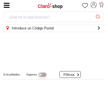
0
.
Por
Por
Por
Categorías
Descuento
Marcas
Introduce un Código Postal
Filtros
Express
0
resultados