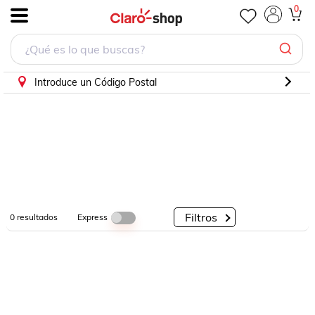
0
.
Por
Por
Por
Categorías
Descuento
Marcas
Introduce un Código Postal
Filtros
Express
0
resultados