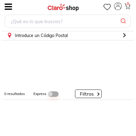
0
.
Por
Por
Por
Categorías
Descuento
Marcas
Introduce un Código Postal
Filtros
Express
0
resultados