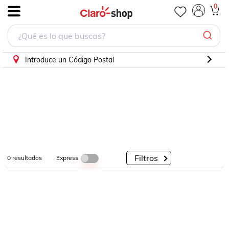
0
.
Por
Por
Por
Categorías
Descuento
Marcas
Introduce un Código Postal
Filtros
Express
0
resultados