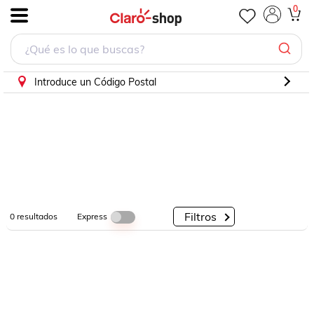
0
.
Por
Por
Por
Categorías
Descuento
Marcas
Introduce un Código Postal
Filtros
Express
0
resultados