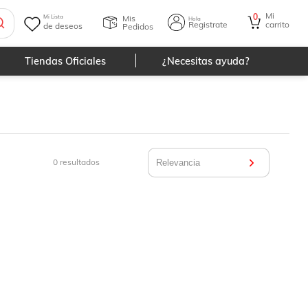
Mi
0
Mis
Mi Lista
Hola
Registrate
carrito
de deseos
Pedidos
Tiendas Oficiales
¿Necesitas ayuda?
0
resultados