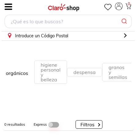
0
.
Por
Por
Por
Categorías
Descuento
Marcas
Introduce un Código Postal
higiene
granos
personal
despensa
y
orgánicos
y
semillas
belleza
Filtros
Express
0
resultados