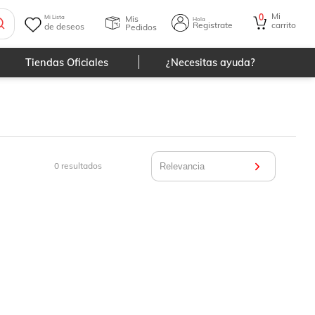
Mi
0
Mis
Mi Lista
Hola
Registrate
carrito
de deseos
Pedidos
Tiendas Oficiales
¿Necesitas ayuda?
0
resultados