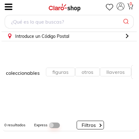
0
.
Por
Por
Por
Categorías
Descuento
Marcas
Introduce un Código Postal
figuras
otros
llaveros
coleccionables
Filtros
Express
0
resultados