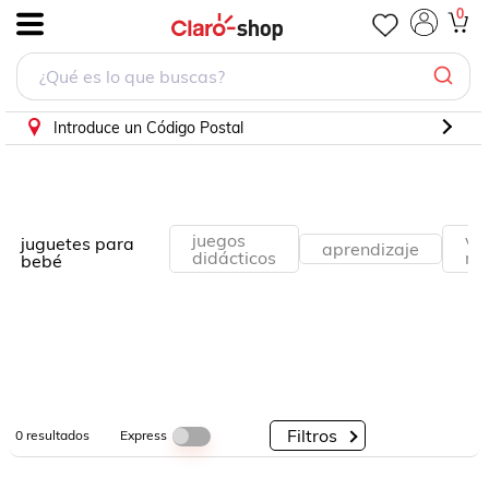
0
.
Por
Por
Por
Categorías
Descuento
Marcas
Introduce un Código Postal
juegos
ve
juguetes para
aprendizaje
didácticos
mo
bebé
Filtros
Express
0
resultados