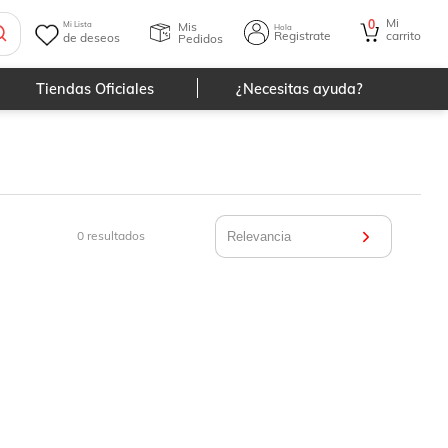
Mi
0
Mis
Mi Lista
Hola
Registrate
carrito
de deseos
Pedidos
Tiendas Oficiales
¿Necesitas ayuda?
0
resultados