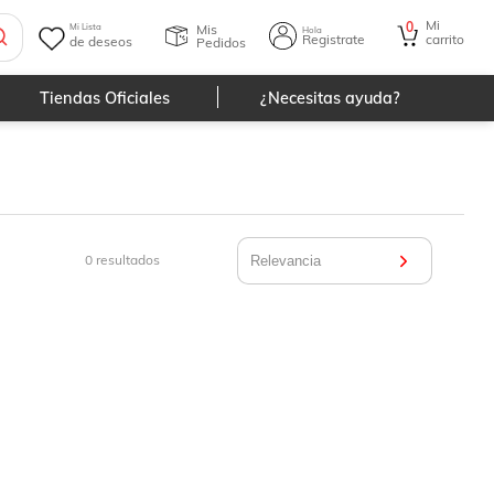
Mi
0
Mis
Mi Lista
Hola
Registrate
carrito
de deseos
Pedidos
Tiendas Oficiales
¿Necesitas ayuda?
0
resultados