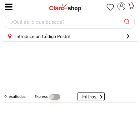
0
.
Por
Por
Por
Categorías
Descuento
Marcas
Introduce un Código Postal
Filtros
Express
0
resultados