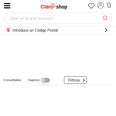
0
.
Por
Por
Por
Categorías
Descuento
Marcas
Introduce un Código Postal
Filtros
Express
0
resultados