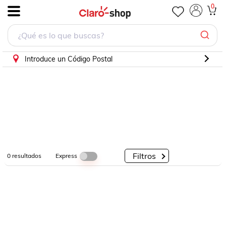
0
.
Por
Por
Por
Categorías
Descuento
Marcas
Introduce un Código Postal
Filtros
Express
0
resultados