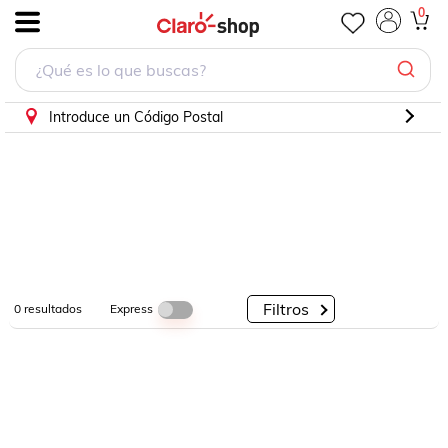
0
.
Por
Por
Por
Categorías
Descuento
Marcas
Introduce un Código Postal
Filtros
Express
0
resultados