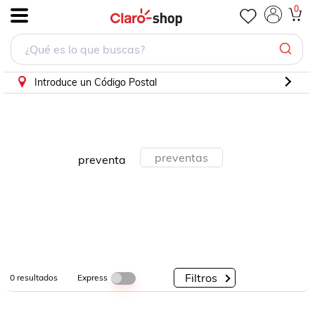
0
.
Por
Por
Por
Categorías
Descuento
Marcas
Introduce un Código Postal
preventas
preventa
Filtros
Express
0
resultados