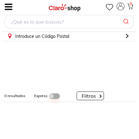
0
.
Por
Por
Por
Categorías
Descuento
Marcas
Introduce un Código Postal
Filtros
Express
0
resultados