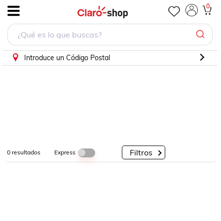
0
.
Por
Por
Por
Categorías
Descuento
Marcas
Introduce un Código Postal
Filtros
Express
0
resultados