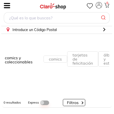
0
.
Por
Por
Por
Categorías
Descuento
Marcas
Introduce un Código Postal
tarjetas
álbu
comics y
comics
de
y
coleccionables
felicitación
esta
Filtros
Express
0
resultados