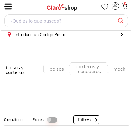
0
.
Por
Por
Por
Categorías
Descuento
Marcas
Introduce un Código Postal
carteras y
bolsos y
bolsos
mochilas
monederos
carteras
Filtros
Express
0
resultados