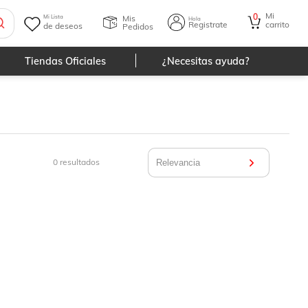
Mi
0
Mis
Mi Lista
Hola
Registrate
carrito
de deseos
Pedidos
Tiendas Oficiales
¿Necesitas ayuda?
0
resultados