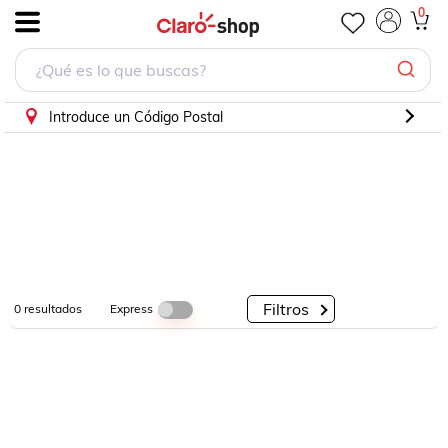
0
.
Por
Por
Por
Categorías
Descuento
Marcas
Introduce un Código Postal
Filtros
Express
0
resultados