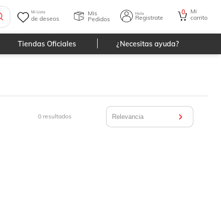
Mi
0
Mis
Mi Lista
Hola
Registrate
carrito
de deseos
Pedidos
Tiendas Oficiales
¿Necesitas ayuda?
0
resultados