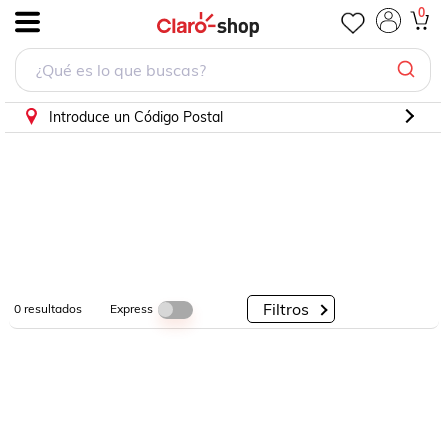
0
.
Por
Por
Por
Categorías
Descuento
Marcas
Introduce un Código Postal
Filtros
Express
0
resultados