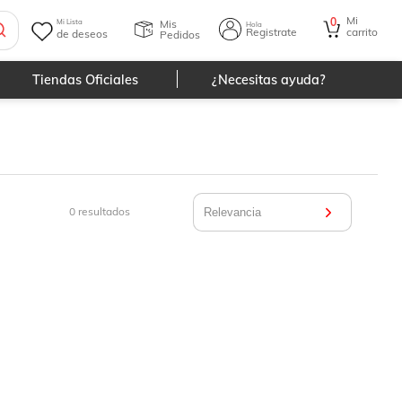
Mi
0
Mis
Mi Lista
Hola
Registrate
carrito
de deseos
Pedidos
Tiendas Oficiales
¿Necesitas ayuda?
0
resultados