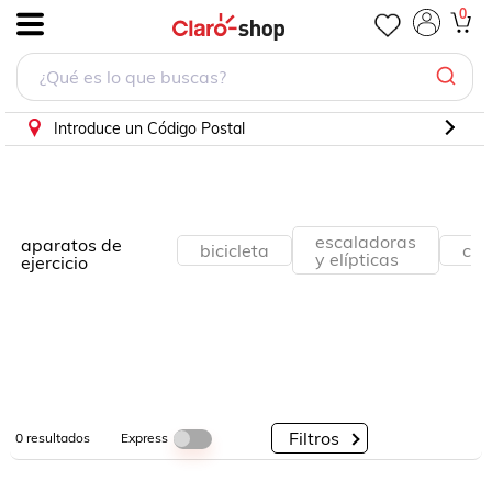
0
.
Por
Por
Por
Categorías
Descuento
Marcas
Introduce un Código Postal
escaladoras
aparatos de
bicicleta
cam
y elípticas
ejercicio
Filtros
Express
0
resultados