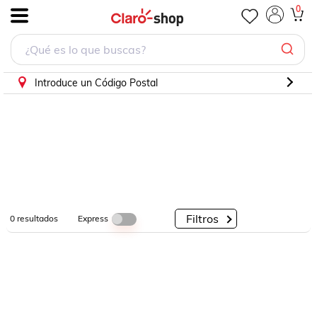
0
.
Por
Por
Por
Categorías
Descuento
Marcas
Introduce un Código Postal
Filtros
Express
0
resultados