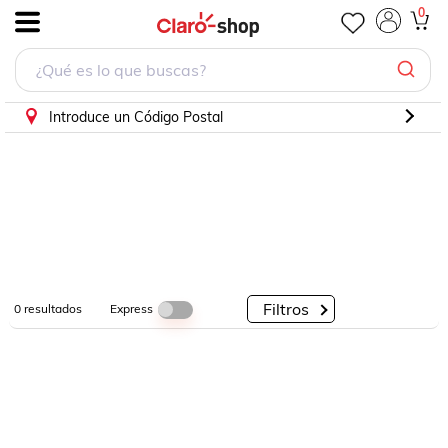
0
.
Por
Por
Por
Categorías
Descuento
Marcas
Introduce un Código Postal
Filtros
Express
0
resultados