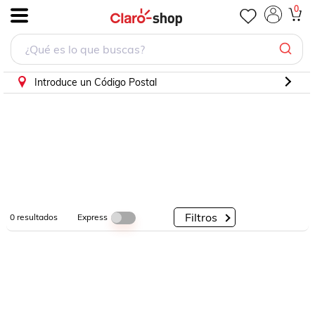
0
.
Por
Por
Por
Categorías
Descuento
Marcas
Introduce un Código Postal
Filtros
Express
0
resultados