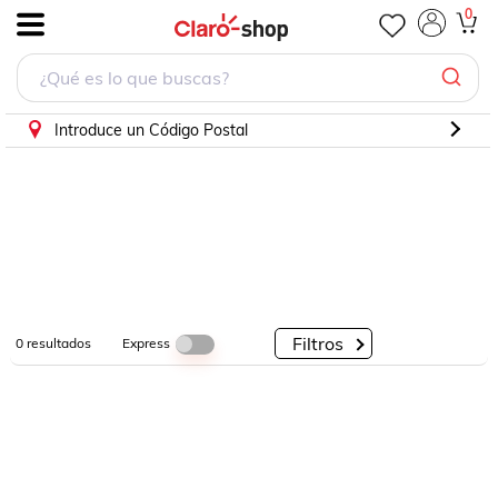
0
.
Por
Por
Por
Categorías
Descuento
Marcas
Introduce un Código Postal
Filtros
Express
0
resultados