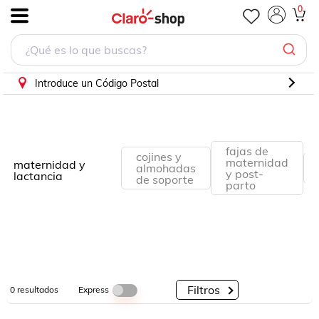
0
.
Por
Por
Por
Categorías
Descuento
Marcas
Introduce un Código Postal
fajas de
cojines y
maternidad
maternidad y
almohadas
y post-
lactancia
de soporte
parto
Filtros
Express
0
resultados