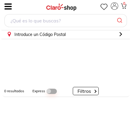
0
.
Por
Por
Por
Categorías
Descuento
Marcas
Introduce un Código Postal
Filtros
Express
0
resultados