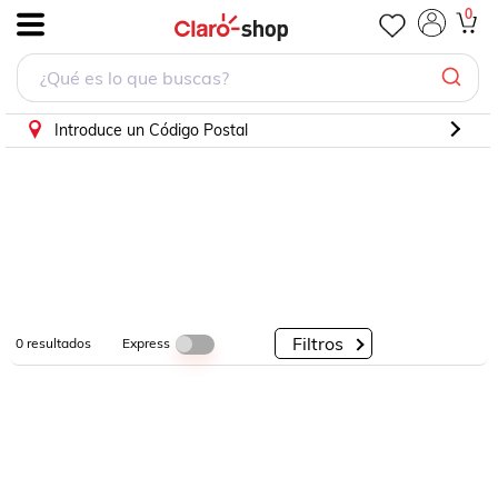
0
.
Por
Por
Por
Categorías
Descuento
Marcas
Introduce un Código Postal
Filtros
Express
0
resultados