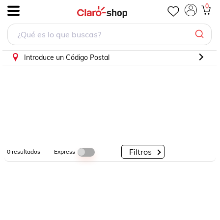
0
.
Por
Por
Por
Categorías
Descuento
Marcas
Introduce un Código Postal
Filtros
Express
0
resultados